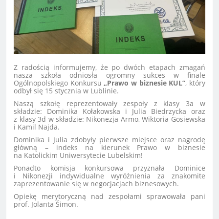
Z radością informujemy, że po dwóch etapach zmagań
nasza szkoła odniosła ogromny sukces w finale
Ogólnopolskiego Konkursu
„Prawo w biznesie KUL”
, który
odbył się 15 stycznia w Lublinie.
Naszą szkołę reprezentowały zespoły z klasy 3a w
składzie: Dominika Kołakowska i Julia Biedrzycka oraz
z klasy 3d w składzie: Nikonezja Armo, Wiktoria Gosiewska
i Kamil Najda.
Dominika i Julia zdobyły pierwsze miejsce oraz nagrodę
główną – indeks na kierunek Prawo w biznesie
na Katolickim Uniwersytecie Lubelskim!
Ponadto komisja konkursowa przyznała Dominice
i Nikonezji indywidualne wyróżnienia za znakomite
zaprezentowanie się w negocjacjach biznesowych.
Opiekę merytoryczną nad zespołami sprawowała pani
prof. Jolanta Šimon.