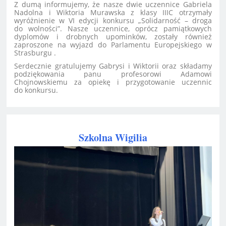
Z dumą informujemy, że nasze dwie uczennice Gabriela
Nadolna i Wiktoria Murawska z klasy IIIC otrzymały
wyróżnienie w VI edycji konkursu „Solidarność – droga
do wolności”. Nasze uczennice, oprócz pamiątkowych
dyplomów i drobnych upominków, zostały również
zaproszone na wyjazd do Parlamentu Europejskiego w
Strasburgu .
Serdecznie gratulujemy Gabrysi i Wiktorii oraz składamy
podziękowania panu profesorowi Adamowi
Chojnowskiemu za opiekę i przygotowanie uczennic
do konkursu.
Szkolna Wigilia