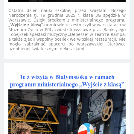
Ostatni dzień nauki szkolnej przed świętami Bożego
Narodzenia tj. 19 grudnia 2025 r. klasa 3G spędziła w
Warszawie. Dzięki środkom z ministerialnego programu
„Wyjście z klasą”
uczniowie
uczestniczyli w warsztatach w
Muzeum Życia w PRL, zwiedzili wystawę prac Banksy'ego
i obejrzeli spektakl muzyczny „Depesze” w Teatrze Rampa,
a także zjedli wspólny posiłek we włoskiej restauracji. Nie
mogło zabraknąć spaceru po warszawskiej Starówce
ozdobionej świątecznymi dekoracjami.
1e z wizytą w Białymstoku w ramach
programu ministerialnego „Wyjście z klasą”