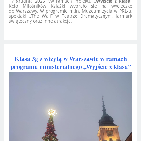
17 grudnia 2025 r.w ramach Projektu
„Wyjście z klasą”
Koło Miłośników Książki wybrało się na wycieczkę
do Warszawy. W programie m.in. Muzeum życia w PRL-u,
spektakl „The Wall” w Teatrze Dramatycznym, jarmark
świąteczny oraz inne atrakcje.
Klasa 3g z wizytą w Warszawie w ramach
programu ministerialnego „Wyjście z klasą”