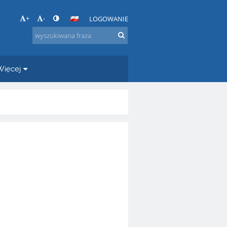
+
-
LOGOWANIE
Więcej