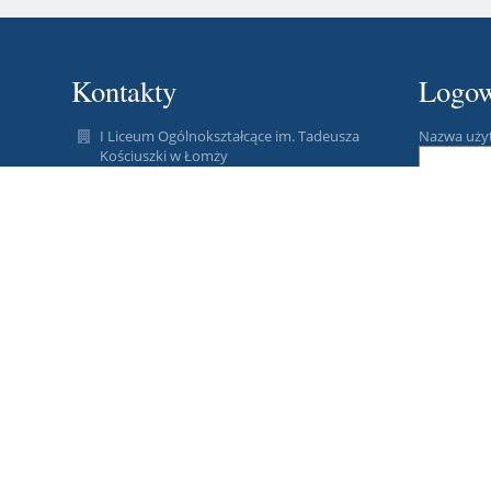
Kontakty
Logow
I Liceum Ogólnokształcące im. Tadeusza
Nazwa uży
Kościuszki w Łomży
sekretariat@1lo.miastolomza.pl
Hasło:
samlesz@wp.pl & annadudo@wp.pl
+48 862163717
ul. Bernatowicza 4
18-400 Łomża
Zapomniałe
Poland