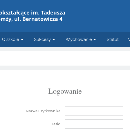
okształcące im. Tadeusza
omży, ul. Bernatowicza 4
O szkole
Sukcesy
Wychowanie
Statut
Logowanie
Nazwa użytkownika:
Hasło: