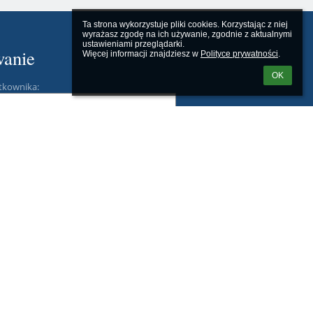
Ta strona wykorzystuje pliki cookies. Korzystając z niej 
wyrażasz zgodę na ich używanie, zgodnie z aktualnymi 
ustawieniami przeglądarki.

anie
Więcej informacji znajdziesz w 
Polityce prywatności
.
OK
tkownika:
m loginu lub hasła