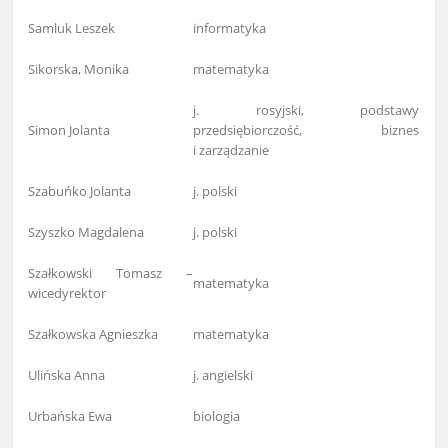
Samluk Leszek
informatyka
Sikorska, Monika
matematyka
j. rosyjski, podstawy
Simon Jolanta
przedsiębiorczość, biznes
i zarządzanie
Szabuńko Jolanta
j. polski
Szyszko Magdalena
j. polski
Szałkowski Tomasz –
matematyka
wicedyrektor
Szałkowska Agnieszka
matematyka
Ulińska Anna
j. angielski
Urbańska Ewa
biologia