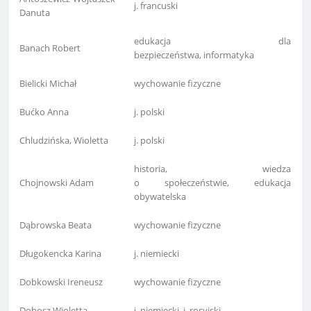
j. francuski
Danuta
edukacja dla
Banach Robert
bezpieczeństwa, informatyka
Bielicki Michał
wychowanie fizyczne
Bućko Anna
j. polski
Chludzińska, Wioletta
j. polski
historia, wiedza
Chojnowski Adam
o społeczeństwie, edukacja
obywatelska
Dąbrowska Beata
wychowanie fizyczne
Długokencka Karina
j. niemiecki
Dobkowski Ireneusz
wychowanie fizyczne
Dobosz Wioletta
j. niemiecki, j. rosyjski