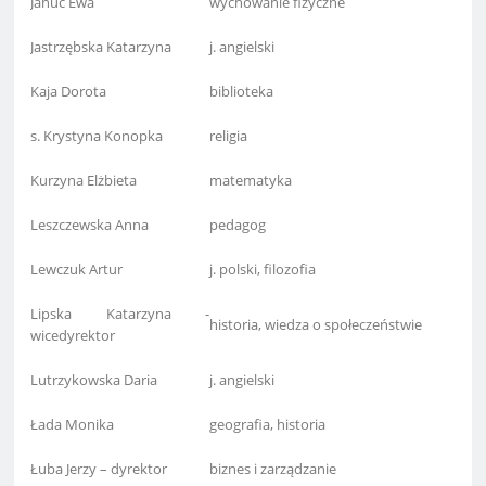
Januć Ewa
wychowanie fizyczne
Jastrzębska Katarzyna
j. angielski
Kaja Dorota
biblioteka
s. Krystyna Konopka
religia
Kurzyna Elżbieta
matematyka
Leszczewska Anna
pedagog
Lewczuk Artur
j. polski, filozofia
Lipska Katarzyna -
historia, wiedza o społeczeństwie
wicedyrektor
Lutrzykowska Daria
j. angielski
Łada Monika
geografia, historia
Łuba Jerzy – dyrektor
biznes i zarządzanie