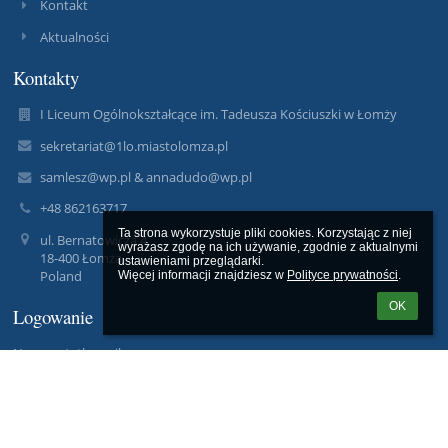
Kontakt
Aktualności
Kontakty
I Liceum Ogólnokształcące im. Tadeusza Kościuszki w Łomży
sekretariat@1lo.miastolomza.pl
samlesz@wp.pl & annadudo@wp.pl
+48 862163717
Ta strona wykorzystuje pliki cookies. Korzystając z niej 
ul. Bernatowicza 4
wyrażasz zgodę na ich używanie, zgodnie z aktualnymi 
18-400 Łomża
ustawieniami przeglądarki.

Poland
Więcej informacji znajdziesz w 
Polityce prywatności
.
OK
Logowanie
Nazwa użytkownika:
Hasło: