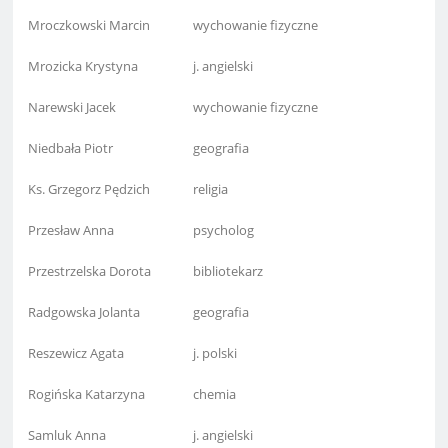
Mroczkowski Marcin
wychowanie fizyczne
Mrozicka Krystyna
j. angielski
Narewski Jacek
wychowanie fizyczne
Niedbała Piotr
geografia
Ks. Grzegorz Pędzich
religia
Przesław Anna
psycholog
Przestrzelska Dorota
bibliotekarz
Radgowska Jolanta
geografia
Reszewicz Agata
j. polski
Rogińska Katarzyna
chemia
Samluk Anna
j. angielski