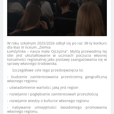
W roku szkolnym 2025/2026 odbył się po raz 38-ty konkurs
dla klas III liceum „Ziemia
Łomżyńska – nasza mała Ojczyzna”. Myślą przewodnią tej
idei jest ukształtowanie w uczniach poczucia własnej
tożsamości regionalnej jako postawy zaangażowania się w
sprawy własnego środowiska.
Szczegółowe cele tego przedsięwzięcia to:
- budzenie zainteresowania przestrzenią geograficzną
własnego regionu
- uświadomienie wartości, jaką jest region
- rozwijanie i pogłębianie zainteresowań przeszłością
- rozwijanie wiedzy o kulturze własnego regionu
- nabywanie umiejętności świadomego promowania
własnego regionu.