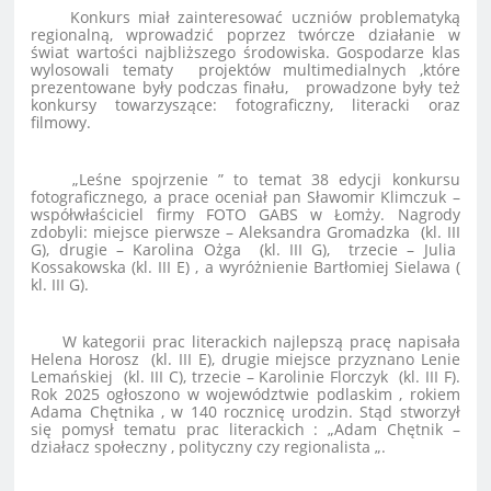
Konkurs miał zainteresować uczniów problematyką
regionalną, wprowadzić poprzez twórcze działanie w
świat wartości najbliższego środowiska. Gospodarze klas
wylosowali tematy projektów multimedialnych ,które
prezentowane były podczas finału, prowadzone były też
konkursy towarzyszące: fotograficzny, literacki oraz
filmowy.
„Leśne spojrzenie ” to temat 38 edycji konkursu
fotograficznego, a prace oceniał pan Sławomir Klimczuk –
współwłaściciel firmy FOTO GABS w Łomży. Nagrody
zdobyli: miejsce pierwsze – Aleksandra Gromadzka (kl. III
G), drugie – Karolina Ożga (kl. III G), trzecie – Julia
Kossakowska (kl. III E) , a wyróżnienie Bartłomiej Sielawa (
kl. III G).
W kategorii prac literackich najlepszą pracę napisała
Helena Horosz (kl. III E), drugie miejsce przyznano Lenie
Lemańskiej (kl. III C), trzecie – Karolinie Florczyk (kl. III F).
Rok 2025 ogłoszono w województwie podlaskim , rokiem
Adama Chętnika , w 140 rocznicę urodzin. Stąd stworzył
się pomysł tematu prac literackich : „Adam Chętnik –
działacz społeczny , polityczny czy regionalista „.