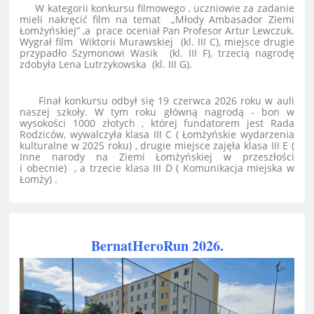
W kategorii konkursu filmowego , uczniowie za zadanie
mieli nakręcić film na temat „Młody Ambasador Ziemi
Łomżyńskiej” ,a prace oceniał Pan Profesor Artur Lewczuk.
Wygrał film Wiktorii Murawskiej (kl. III C), miejsce drugie
przypadło Szymonowi Wasik (kl. III F), trzecią nagrodę
zdobyła Lena Lutrzykowska (kl. III G).
Finał konkursu odbył się 19 czerwca 2026 roku w auli
naszej szkoły. W tym roku główną nagrodą - bon w
wysokości 1000 złotych , której fundatorem jest Rada
Rodziców, wywalczyła klasa III C ( Łomżyńskie wydarzenia
kulturalne w 2025 roku) , drugie miejsce zajęła klasa III E (
Inne narody na Ziemi Łomżyńskiej w przeszłości
i obecnie) , a trzecie klasa III D ( Komunikacja miejska w
Łomży) .
BernatHeroRun 2026.