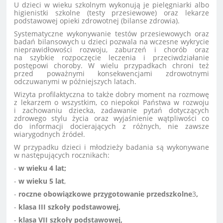
U dzieci w wieku szkolnym wykonują je pielęgniarki albo
higienistki szkolne (testy przesiewowe) oraz lekarze
podstawowej opieki zdrowotnej (bilanse zdrowia).
Systematyczne wykonywanie testów przesiewowych oraz
badań bilansowych u dzieci pozwala na wczesne wykrycie
nieprawidłowości rozwoju, zaburzeń i chorób oraz
na szybkie rozpoczęcie leczenia i przeciwdziałanie
postępowi choroby. W wielu przypadkach chroni też
przed poważnymi konsekwencjami zdrowotnymi
odczuwanymi w późniejszych latach.
Wizyta profilaktyczna to także dobry moment na rozmowę
z lekarzem o wszystkim, co niepokoi Państwa w rozwoju
i zachowaniu dziecka, zadawanie pytań dotyczących
zdrowego stylu życia oraz wyjaśnienie wątpliwości co
do informacji docierających z różnych, nie zawsze
wiarygodnych źródeł.
W przypadku dzieci i młodzieży badania są wykonywane
w następujących rocznikach:
-
w wieku 4 lat;
-
w wieku 5 lat
,
-
roczne obowiązkowe przygotowanie przedszkolne
3
,
-
klasa III szkoły podstawowej,
-
klasa VII szkoły podstawowej,