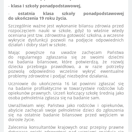
-
klasa I szkoły ponadpodstawowej,
-
ostatnia klasa szkoły ponadpodstawowej
do ukończenia 19 roku życia.
Szczególnie ważne jest wykonanie bilansu zdrowia przed
rozpoczęciem nauki w szkole, gdyż to właśnie wtedy
oceniana jest tzw. zdrowotna gotowość szkolna, a wczesne
wykrycie dysfunkcji pozwoli na podjęcie odpowiednich
działań i dobry start w szkole.
Mając powyższe na uwadze zachęcam Państwa
do regularnego zgłaszania się ze swoimi dziećmi
na badania bilansowe, które potwierdzą, że rozwój
dziecka przebiega prawidłowo, a w razie potrzeby
pozwolą odpowiednio wcześnie wykryć ewentualne
problemy zdrowotne i podjąć niezbędne działania.
Uczniowie do ukończenia 16 lat powinni zgłaszać się
na badanie profilaktyczne w towarzystwie rodziców lub
opiekunów prawnych. Uczeń kończący szkołę średnią jako
osoba pełnoletnia zgłasza się na badanie sam.
Uwrażliwiam więc Państwa jako rodziców i opiekunów,
abyście zachęcali swoje pełnoletnie dzieci do zgłoszenia
się na ostatnie badanie bilansowe przed wejściem w
dorosłe życie.
Zalecenia konsultantów krajowych oraz przepisy prawne
dotyczące opieki zdrowotnej nad uczniami znajdują się