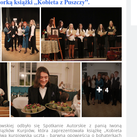
torką książki „Kobieta z Puszczy”.
4
owskiej odbyło się Spotkanie Autorskie z panią Iwoną
iązków Kurpiów, która zaprezentowała książkę „Kobieta
ziwą kurpiowską ucztą - barwną opowieścią o bohaterkach