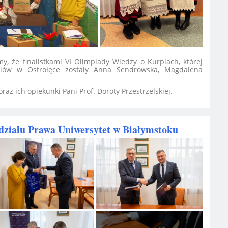
y, że finalistkami VI Olimpiady Wiedzy o Kurpiach, której
piów w Ostrołęce zostały Anna Sendrowska, Magdalena
raz ich opiekunki Pani Prof. Doroty Przestrzelskiej.
ziału Prawa Uniwersytet w Białymstoku