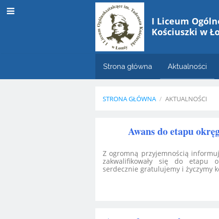
I Liceum Ogóln
Kościuszki w Ł
Strona główna
Aktualności
STRONA GŁÓWNA
/
AKTUALNOŚCI
Aktualności
Awans do etapu okrę
Z ogromną przyjemnością informujem
zakwalifikowały się do etapu o
serdecznie gratulujemy i życzymy 