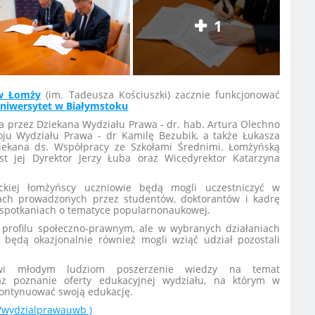
1
 w Łomży
(im. Tadeusza Kościuszki) zacznie funkcjonować
niwersytet w Białymstoku
 przez Dziekana Wydziału Prawa - dr. hab. Artura Olechno
oju Wydziału Prawa - dr Kamilę Bezubik, a także Łukasza
iekana ds. Współpracy ze Szkołami Średnimi. Łomżyńską
st jej Dyrektor Jerzy Łuba oraz Wicedyrektor Katarzyna
ckiej łomżyńscy uczniowie będą mogli uczestniczyć w
ach prowadzonych przez studentów, doktorantów i kadrę
h spotkaniach o tematyce popularnonaukowej.
o profilu społeczno-prawnym, ale w wybranych działaniach
będą okazjonalnie również mogli wziąć udział pozostali
iwi młodym ludziom poszerzenie wiedzy na temat
az poznanie oferty edukacyjnej wydziału, na którym w
 kontynuować swoją edukację.
/wydzialprawauwb )