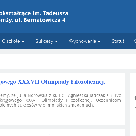
okształcące im. Tadeusza
omży, ul. Bernatowicza 4
O szkole
Sukcesy
Wychowanie
Statut
gowego XXXVII Olimpiady Filozoficznej.
y, że Julia Norowska z kl. IIc i Agnieszka Jadczak z kl IVc
kręgowego XXXVII Olimpiady Filozoficznej. Uczennicom
kolejnych sukcesów w olimpijskich zmaganiach.