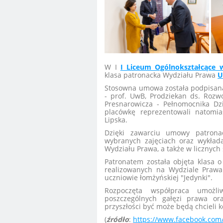
W I
I Liceum Ogólnokształcące
klasa patronacka Wydziału Prawa
U
Stosowna umowa została podpisana
- prof. UwB, Prodziekan ds. Rozw
Presnarowicza - Pełnomocnika Dz
placówkę reprezentowali natomia
Lipska.
Dzięki zawarciu umowy patrona
wybranych zajęciach oraz wykład
Wydziału Prawa, a także w licznyc
Patronatem została objęta klasa 
realizowanych na Wydziale Prawa 
uczniowie łomżyńskiej "Jedynki".
Rozpoczęta współpraca umożl
poszczególnych gałęzi prawa or
przyszłości być może będą chcieli
(
źródło
:
https://www.facebook.com