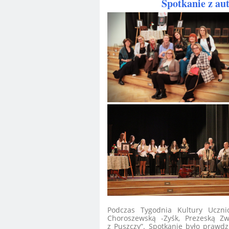
Spotkanie z au
Podczas Tygodnia Kultury Uczni
Choroszewską -Zyśk, Prezeską Zw
z Puszczy”. Spotkanie było prawd