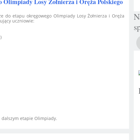
 Olimpiady Losy Żołnierza i Oręża Polskiego
N
 że do etapu okręgowego Olimpiady Losy Żołnierza i Oręża
pujący uczniowie:
s
)
 dalszym etapie Olimpiady.