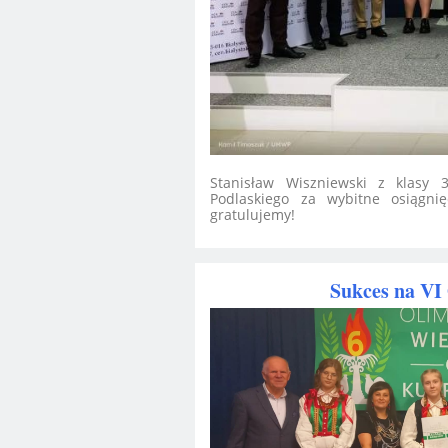
Stanisław Wiszniewski z klasy
Podlaskiego za wybitne osiągn
gratulujemy!
Sukces na VI