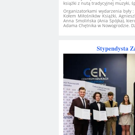
książki z nutą tradycyjnej muzyki, ś
Organizatorkami wydarzenia były : 
Kołem Miłośników Książki, Agnies
Anna Smolińska (Ania Spójka), kie
Adama Chętnika w Nowogrodzie. Dz
Stypendysta Z