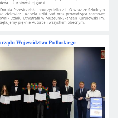
piewu i kurpiowskiej gadki.
Dorota Przestrzelska, nauczycielka z I LO wraz ze Szkolnym
zka Zielewicz i Kapela Dziki Sad oraz prowadząca rozmowę
rownik Działu Etnografii w Muzeum-Skansen Kurpiowski im.
iękujemy pięknie Autorce i wszystkim obecnym.
arządu Województwa Podlaskiego