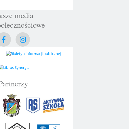
asze media
połecznościowe
Partnerzy