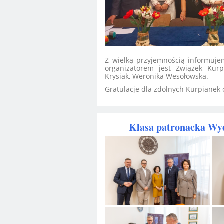
Z wielką przyjemnością informujem
organizatorem jest Związek Kur
Krysiak, Weronika Wesołowska.
Gratulacje dla zdolnych Kurpianek o
Klasa patronacka Wyd