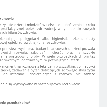
ekunowie
,
zystkie dzieci i młodzież w Polsce, do ukończenia 19 roku
profilaktycznej opieki zdrowotnej, w tym do okresowych
wych bilansów zdrowia.
nują je pielęgniarki albo higienistki szkolne (testy
wej opieki zdrowotnej (bilanse zdrowia).
 przesiewowych oraz badań bilansowych u dzieci pozwala
łowości rozwoju, zaburzeń i chorób oraz na szybkie
ałanie postępowi choroby. W wielu przypadkach chroni też
zdrowotnymi odczuwanymi w późniejszych latach.
bry moment na rozmowę z lekarzem o wszystkim, co niepokoi
ziecka, zadawanie pytań dotyczących zdrowego stylu życia
o do informacji docierających z różnych, nie zawsze
dania są wykonywane w następujących rocznikach:
nie przedszkolne
3
,