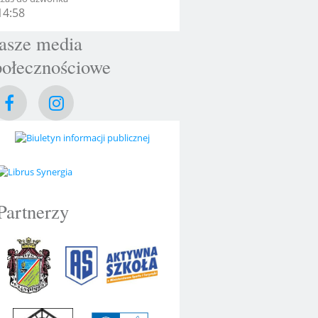
14:56
asze media
połecznościowe
Partnerzy