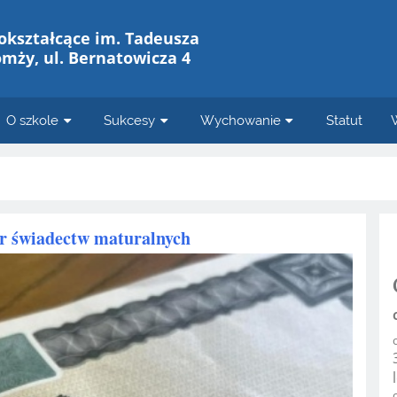
okształcące im. Tadeusza
omży, ul. Bernatowicza 4
O szkole
Sukcesy
Wychowanie
Statut
r świadectw maturalnych