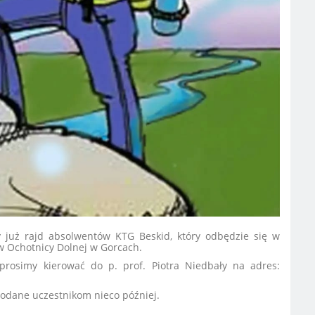
 już rajd absolwentów KTG Beskid, który odbędzie się w
w Ochotnicy Dolnej w Gorcach.
prosimy kierować do p. prof. Piotra Niedbały na adres:
podane uczestnikom nieco później.