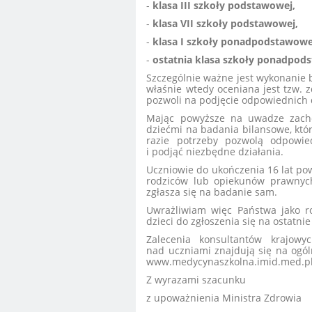
-
klasa III szkoły podstawowej,
-
klasa VII szkoły podstawowej,
-
klasa I szkoły ponadpodstawowe
-
ostatnia klasa szkoły ponadpods
Szczególnie ważne jest wykonanie b
właśnie wtedy oceniana jest tzw. 
pozwoli na podjęcie odpowiednich d
Mając powyższe na uwadze zachę
dziećmi na badania bilansowe, któr
razie potrzeby pozwolą odpowi
i podjąć niezbędne działania.
Uczniowie do ukończenia 16 lat pow
rodziców lub opiekunów prawnych
zgłasza się na badanie sam.
Uwrażliwiam więc Państwa jako ro
dzieci do zgłoszenia się na ostatn
Zalecenia konsultantów krajowy
nad uczniami znajdują się na ogóln
www.medycynaszkolna.imid.med.pl
Z wyrazami szacunku
z upoważnienia Ministra Zdrowia