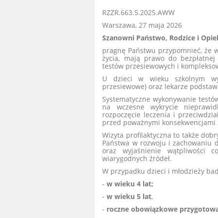
RZZR.663.5.2025.AWW
Warszawa, 27 maja 2026
Szanowni Państwo, Rodzice i Opi
pragnę Państwu przypomnieć, że ws
życia, mają prawo do bezpłatnej 
testów przesiewowych i komplekso
U dzieci w wieku szkolnym wyko
przesiewowe) oraz lekarze podstawo
Systematyczne wykonywanie testów
na wczesne wykrycie nieprawid
rozpoczęcie leczenia i przeciwdzi
przed poważnymi konsekwencjami 
Wizyta profilaktyczna to także do
Państwa w rozwoju i zachowaniu d
oraz wyjaśnienie wątpliwości c
wiarygodnych źródeł.
W przypadku dzieci i młodzieży ba
-
w wieku 4 lat;
-
w wieku 5 lat
,
-
roczne obowiązkowe przygotowa