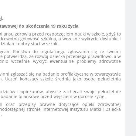
j,
tawowej do ukończenia 19 roku życia.
ilansu zdrowia przed rozpoczęciem nauki w szkole, gdyż to
zdrowotna gotowość szkolna, a wczesne wykrycie dysfunkcji
ziałań i dobry start w szkole.
cam Państwa do regularnego zgłaszania się ze swoimi
e potwierdzą, że rozwój dziecka przebiega prawidłowo, a w
ednio wcześnie wykryć ewentualne problemy zdrowotne
inni zgłaszać się na badanie profilaktyczne w towarzystwie
. Uczeń kończący szkołę średnią jako osoba pełnoletnia
dziców i opiekunów, abyście zachęcali swoje pełnoletnie
ie badanie bilansowe przed wejściem w dorosłe życie.
ch oraz przepisy prawne dotyczące opieki zdrowotnej
odostępnej stronie internetowej Instytutu Matki i Dziecka
.