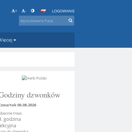
+
-
LOGOWANIE
Więcej
Godziny dzwonków
Czwartek 06.08.2026
obecnie trwa:
3. godzina
lekcyjna
czas do dzwonka