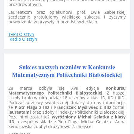
prozdrowotnych.
Laureatkom oraz opiekunowi prof. Ewie Zabielskiej
serdecznie gratulujemy wielkiego sukcesu i życzymy
powodzenia w przyszłych przedsięwzięciach.
TVP3 Olsztyn
Radio Olsztyn
Sukces naszych uczniów w Konkursie
Matematycznym Politechniki Białostockiej
28 marca odbyła się XVIII edycja
Konkursu
Matematycznego Politechniki Białostockiej.
Z naszej
szkoły brało w nim udział 18 uczniów z klas: ID, IID i IIID.
Podczas przerwy świątecznej dotarły do nas informacje,
że
Piotr Flaga z IID
i
Franciszek Myśliwiec z IIID
zostali
laureatami
oraz zdobyli indeksy Politechniki Białostockiej.
Poza nimi został też
wyróżniony Michał Gelatka z klasy
IID
, a zespół w składzie Piotr Flaga, Michał Gelatka i Anna
Sendrowska zdobył drużynowo 2. miejsce.