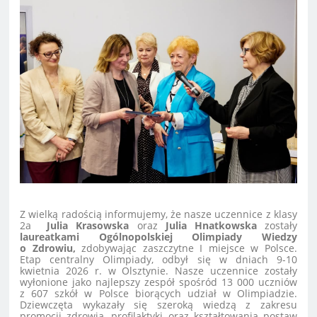
Z wielką radością informujemy, że nasze uczennice z klasy
2a
Julia Krasowska
oraz
Julia Hnatkowska
zostały
laureatkami Ogólnopolskiej Olimpiady Wiedzy
o Zdrowiu,
zdobywając zaszczytne I miejsce w Polsce.
Etap centralny Olimpiady, odbył się w dniach 9-10
kwietnia 2026 r. w Olsztynie. Nasze uczennice zostały
wyłonione jako najlepszy zespół spośród 13 000 uczniów
z 607 szkół w Polsce biorących udział w Olimpiadzie.
Dziewczęta wykazały się szeroką wiedzą z zakresu
promocji zdrowia, profilaktyki oraz kształtowania postaw