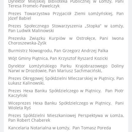
Dyrektor Miejskiej Biblioteka Publicznej w Łomży, Pani
Teresa Fromelc-Pawelczyk
Prezes Towarzystwa Przyjaciół Ziemi Łomżyńskiej, Pan
Józef Babiel
Prezes Społecznego Stowarzyszenia „Stopka” w Łomży,
Pan Ludwik Malinowski
Prezeska Związku Kurpiów w Ostrołęce, Pani Iwona
Choroszewska-Zyśk
Burmistrz Nowogrodu, Pan Grzegorz Andrzej Palka
Wójt Gminy Piątnica, Pan Krzysztof Ryszard Kozicki
Dyrektor Łomżyńskiego Parku Krajobrazowego Doliny
Narwi w Drozdowie, Pan Mariusz Sachmaciński,
Prezes Okręgowej Spółdzielni Mleczarskiej w Piątnicy, Pan
Łukasz Kalinowski,
Prezes Hexa Banku Spółdzielczego w Piątnicy, Pan Piotr
Kaczyński
Wiceprezes Hexa Banku Spółdzielczego w Piątnicy, Pani
Wioleta Ryś
Prezes Spółdzielni Mieszkaniowej Perspektywa w Łomża,
Pan Robert Chaberek
Kancelaria Notarialna w Łomży, Pan Tomasz Poreda