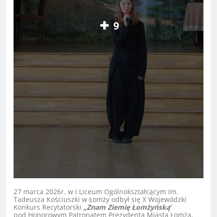
9
27 marca 2026r. w I Liceum Ogólnokształcącym im.
Tadeusza Kościuszki w Łomży odbył się X Wojewódzki
Konkurs Recytatorski
„Znam Ziemię Łomżyńską
”
pod Honorowym Patronatem Prezydenta Miasta Łomża,