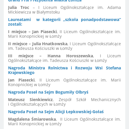
Julia Troc
– I Liceum Ogólnokształcące im. Adama
Mickiewicza w Białymstoku
Laureatami w kategorii „szkoła ponadpodstawowa”
zostali:
I miejsce – Jan Piasecki
, II Liceum Ogólnokształcące im.
Marii Konopnickiej w Łomży
II miejsce – Julia Hnatkowska
, I Liceum Ogólnokształcące
im. Tadeusza Kościuszki w Łomży
III miejsce – Hanna Horoszewska
, I Liceum
Ogólnokształcące im. Tadeusza Kościuszki w Łomży
Nagroda Ministra Rolnictwa i Rozwoju Wsi Stefana
Krajewskiego
Jan Piasecki
, II Liceum Ogólnokształcące im. Marii
Konopnickiej w Łomży
Nagroda Poseł na Sejm Bogumiły Olbryś
Mateusz Sienkiewicz
, Zespół Szkół Mechanicznych
i Ogólnokształcących w Łomży
Nagroda Poseł na Sejm Alicji Łepkowskiej-Gołaś
Magdalena Śmiarowska
,
II Liceum Ogólnokształcące im.
Marii Konopnickiej w Łomży