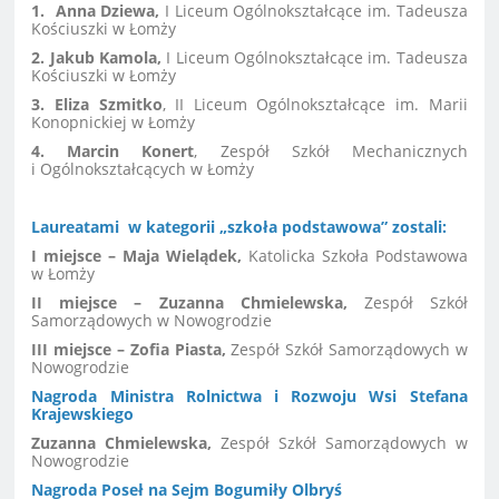
1. Anna Dziewa,
I Liceum Ogólnokształcące im. Tadeusza
Kościuszki w Łomży
2. Jakub Kamola,
I Liceum Ogólnokształcące im. Tadeusza
Kościuszki w Łomży
3. Eliza Szmitko
, II Liceum Ogólnokształcące im. Marii
Konopnickiej w Łomży
4. Marcin Konert
,
Zespół Szkół Mechanicznych
i Ogólnokształcących w Łomży
Laureatami w kategorii „szkoła podstawowa” zostali:
I miejsce – Maja Wielądek,
Katolicka Szkoła Podstawowa
w Łomży
II miejsce – Zuzanna Chmielewska,
Zespół Szkół
Samorządowych w Nowogrodzie
III miejsce – Zofia Piasta,
Zespół Szkół Samorządowych w
Nowogrodzie
Nagroda Ministra Rolnictwa i Rozwoju Wsi Stefana
Krajewskiego
Zuzanna Chmielewska,
Zespół Szkół Samorządowych w
Nowogrodzie
Nagroda Poseł na Sejm Bogumiły Olbryś