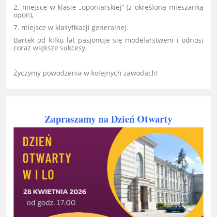
2. miejsce w klasie „oponiarskiej” (z określoną mieszanką
opon),
7. miejsce w klasyfikacji generalnej.
Bartek od kilku lat pasjonuje się modelarstwem i odnosi
coraz większe sukcesy.
Życzymy powodzenia w kolejnych zawodach!
Zapraszamy na Dzień Otwarty