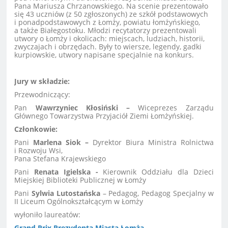
Pana Mariusza Chrzanowskiego. Na scenie prezentowało
się 43 uczniów (z 50 zgłoszonych) ze szkół podstawowych
i ponadpodstawowych z Łomży, powiatu łomżyńskiego,
a także Białegostoku. Młodzi recytatorzy prezentowali
utwory o Łomży i okolicach: miejscach, ludziach, historii,
zwyczajach i obrzędach. Były to wiersze, legendy, gadki
kurpiowskie, utwory napisane specjalnie na konkurs.
Jury w składzie:
Przewodniczący:
Pan
Wawrzyniec Kłosiński –
Wiceprezes Zarządu
Głównego Towarzystwa Przyjaciół Ziemi Łomżyńskiej.
Członkowie:
Pani
Marlena Siok –
Dyrektor Biura Ministra Rolnictwa
i Rozwoju Wsi,
Pana Stefana Krajewskiego
Pani
Renata Igielska -
Kierownik Oddziału dla Dzieci
Miejskiej Biblioteki Publicznej w Łomży
Pani
Sylwia Lutostańska
– Pedagog, Pedagog Specjalny w
II Liceum Ogólnokształcącym w Łomży
wyłoniło laureatów:
Grand Prix Prezydenta Miasta Łomża