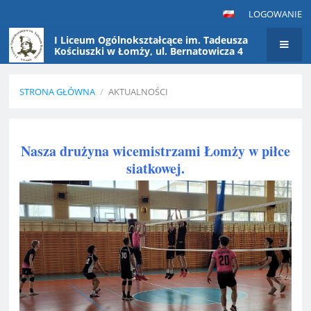
LOGOWANIE
I Liceum Ogólnokształcące im. Tadeusza
Kościuszki w Łomży, ul. Bernatowicza 4
STRONA GŁÓWNA
/
AKTUALNOŚCI
Aktualności
Nasza drużyna wicemistrzami Łomży w piłce
siatkowej.