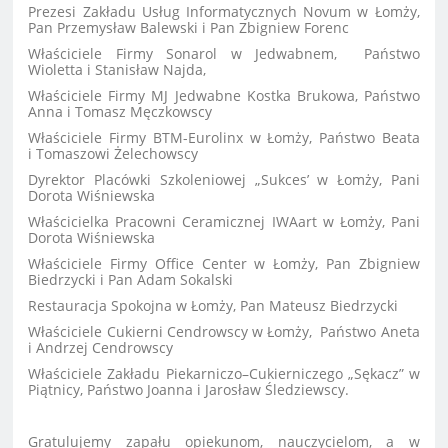
Prezesi Zakładu Usług Informatycznych Novum w Łomży,
Pan Przemysław Balewski i Pan Zbigniew Forenc
Właściciele Firmy Sonarol w Jedwabnem, Państwo
Wioletta i Stanisław Najda,
Właściciele Firmy MJ Jedwabne Kostka Brukowa, Państwo
Anna i Tomasz Męczkowscy
Właściciele Firmy BTM-Eurolinx w Łomży, Państwo Beata
i Tomaszowi Żelechowscy
Dyrektor Placówki Szkoleniowej „Sukces’ w Łomży, Pani
Dorota Wiśniewska
Właścicielka Pracowni Ceramicznej IWAart w Łomży, Pani
Dorota Wiśniewska
Właściciele Firmy Office Center w Łomży, Pan Zbigniew
Biedrzycki i Pan Adam Sokalski
Restauracja Spokojna w Łomży, Pan Mateusz Biedrzycki
Właściciele Cukierni Cendrowscy w Łomży, Państwo Aneta
i Andrzej Cendrowscy
Właściciele Zakładu Piekarniczo–Cukierniczego „Sękacz” w
Piątnicy, Państwo Joanna i Jarosław Śledziewscy.
Gratulujemy zapału opiekunom, nauczycielom, a w