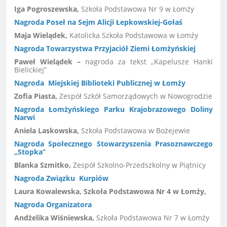
Iga Pogroszewska,
Szkoła Podstawowa Nr 9
w Łomży
Nagroda Poseł na Sejm Alicji Łepkowskiej-Gołaś
Maja Wielądek,
Katolicka Szkoła Podstawowa w Łomży
Nagroda Towarzystwa Przyjaciół Ziemi Łomżyńskiej
Paweł Wielądek –
nagroda za tekst „Kapelusze Hanki
Bielickiej”
Nagroda Miejskiej Biblioteki Publicznej w Łomży
Zofia Piasta,
Zespół Szkół Samorządowych w Nowogrodzie
Nagroda Łomżyńskiego Parku Krajobrazowego Doliny
Narwi
Aniela Laskowska,
Szkoła Podstawowa w Bożejewie
Nagroda
Społecznego Stowarzyszenia Prasoznawczego
„Stopka”
Blanka Szmitko,
Zespół Szkolno-Przedszkolny w Piątnicy
Nagroda Związku Kurpiów
Laura Kowalewska, Szkoła Podstawowa Nr 4 w Łomży,
Nagroda Organizatora
Andżelika Wiśniewska,
Szkoła Podstawowa Nr 7 w Łomży