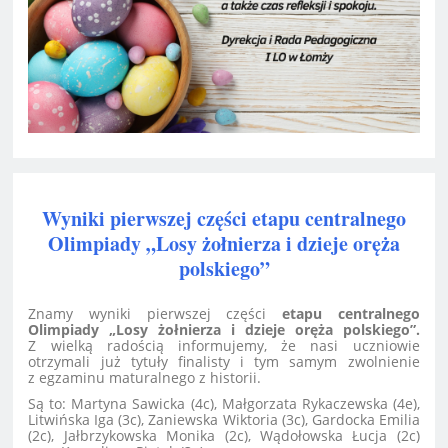
Wyniki pierwszej części etapu centralnego
Olimpiady „Losy żołnierza i dzieje oręża
polskiego”
Znamy wyniki pierwszej części
etapu centralnego
Olimpiady „Losy żołnierza i dzieje oręża polskiego”.
Z wielką radością informujemy, że nasi uczniowie
otrzymali już tytuły finalisty i tym samym zwolnienie
z egzaminu maturalnego z historii.
Są to: Martyna Sawicka (4c), Małgorzata Rykaczewska (4e),
Litwińska Iga (3c), Zaniewska Wiktoria (3c), Gardocka Emilia
(2c), Jałbrzykowska Monika (2c), Wądołowska Łucja (2c)