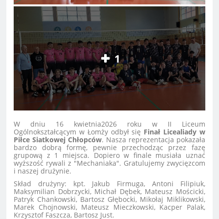
1
W dniu 16 kwietnia2026 roku w II Liceum
Ogólnokształcącym w Łomży odbył się
Finał Licealiady w
Piłce Siatkowej Chłopców
. Nasza reprezentacja pokazała
bardzo dobrą formę, pewnie przechodząc przez fazę
grupową z 1 miejsca. Dopiero w finale musiała uznać
wyższość rywali z "Mechaniaka". Gratulujemy zwycięzcom
i naszej drużynie.
Skład drużyny: kpt. Jakub Firmuga, Antoni Filipiuk,
Maksymilian Dobrzycki, Michał Dębek, Mateusz Mościcki,
Patryk Chankowski, Bartosz Głębocki, Mikołaj Miklikowski,
Marek Chojnowski, Mateusz Mieczkowski, Kacper Palak,
Krzysztof Faszcza, Bartosz Just.