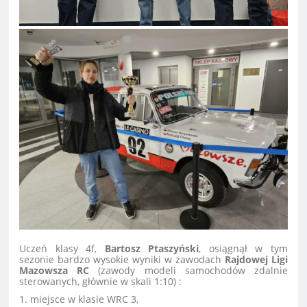
Uczeń klasy 4f,
Bartosz Ptaszyński
, osiągnął w tym
sezonie bardzo wysokie wyniki w zawodach
Rajdowej Ligi
Mazowsza RC
(zawody modeli samochodów zdalnie
sterowanych, głównie w skali 1:10) :
1. miejsce w klasie WRC 3,