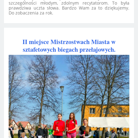
szczególności młodym, zdolnym recytatorom. To była
prawdziwa uczta słowa. Bardzo Wam za to dziękujemy.
Do zobaczenia za rok.
II miejsce Mistrzostwach Miasta w
sztafetowych biegach przełajowych.