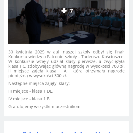
7
30 kwietnia 2025 w auli naszej szkoły odbył się finał
Konkursu wiedzy o Patronie szkoły – Tadeuszu Kościuszce.
W konkursie wzięły udział klasy pierwsze, a zwyciężyła
klasa I C, zdobywając główną nagrodę w wysokości 700 zł.
II miejsce zajęła klasa I A która otrzymała nagrodę
pieniężną w wysokości 300 zł.
Następne miejsca zajęły klasy:
III miejsce - klasa 1 DE,
IV miejsce - klasa 1 B .
Gratulujemy wszystkim uczestnikom!