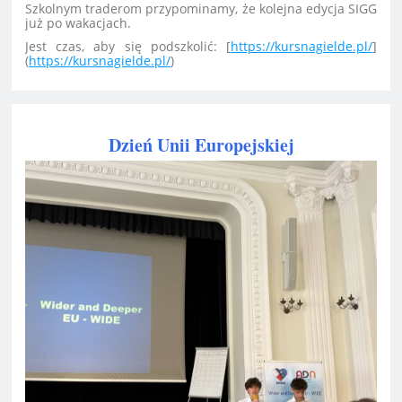
Szkolnym traderom przypominamy, że kolejna edycja SIGG
już po wakacjach.
Jest czas, aby się podszkolić: [
https://kursnagielde.pl/
]
(
https://kursnagielde.pl/
)
Dzień Unii Europejskiej