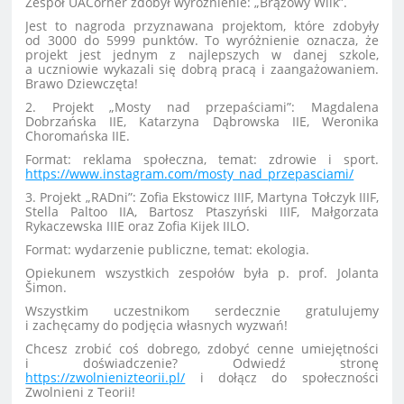
Zespół UACorner zdobył wyróżnienie: „Brązowy Wilk”.
Jest to nagroda przyznawana projektom, które zdobyły
od 3000 do 5999 punktów. To wyróżnienie oznacza, że
projekt jest jednym z najlepszych w danej szkole,
a uczniowie wykazali się dobrą pracą i zaangażowaniem.
Brawo Dziewczęta!
2. Projekt „Mosty nad przepaściami”: Magdalena
Dobrzańska IIE, Katarzyna Dąbrowska IIE, Weronika
Choromańska IIE.
Format: reklama społeczna, temat: zdrowie i sport.
https://www.instagram.com/mosty_nad_przepasciami/
3. Projekt „RADni”: Zofia Ekstowicz IIIF, Martyna Tołczyk IIIF,
Stella Paltoo IIA, Bartosz Ptaszyński IIIF, Małgorzata
Rykaczewska IIIE oraz Zofia Kijek IILO.
Format: wydarzenie publiczne, temat: ekologia.
Opiekunem wszystkich zespołów była p. prof. Jolanta
Šimon.
Wszystkim uczestnikom serdecznie gratulujemy
i zachęcamy do podjęcia własnych wyzwań!
Chcesz zrobić coś dobrego, zdobyć cenne umiejętności
i doświadczenie? Odwiedź stronę
https://zwolnienizteorii.pl/
i dołącz do społeczności
Zwolnieni z Teorii!