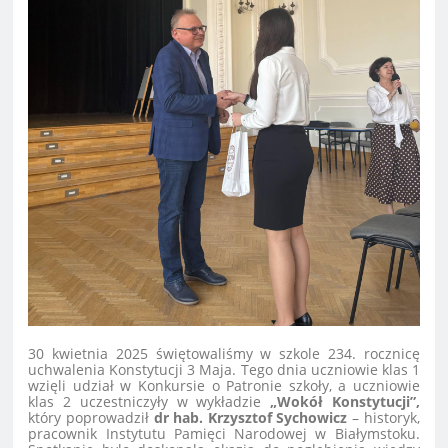
30 kwietnia 2025
świętowaliśmy
w szkole 234. rocznicę
uchwalenia Konstytucji 3 Maja. Tego dnia uczniowie klas 1
wzięli udział w Konkursie o Patronie szkoły, a uczniowie
klas 2 uczestniczyły w wykładzie
„Wokół Konstytucji”,
który poprowadził
dr hab. Krzysztof Sychowicz
– historyk,
pracownik Instytutu Pamięci Narodowej w Białymstoku.