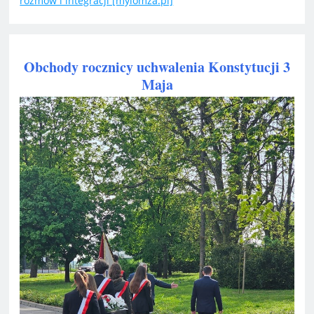
rozmów i integracji [mylomza.pl]
Obchody rocznicy uchwalenia Konstytucji 3
Maja