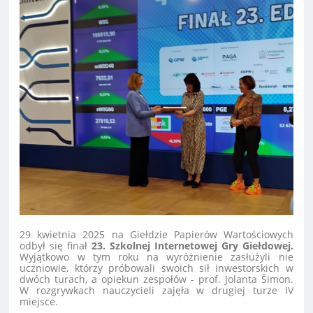
29 kwietnia 2025 na Giełdzie Papierów Wartościowych
odbył się finał
23. Szkolnej Internetowej Gry Giełdowej.
Wyjątkowo w tym roku na wyróżnienie zasłużyli nie
uczniowie, którzy próbowali swoich sił inwestorskich w
dwóch turach, a opiekun zespołów - prof. Jolanta Šimon.
W rozgrywkach nauczycieli zajęła w drugiej turze IV
miejsce.