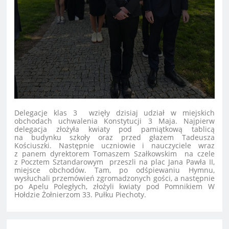
Delegacje klas 3 wzięły dzisiaj udział w miejskich
obchodach uchwalenia Konstytucji 3 Maja. Najpierw
delegacja złożyła kwiaty pod pamiątkową tablicą
na budynku szkoły oraz przed głazem Tadeusza
Kościuszki. Następnie uczniowie i nauczyciele wraz
z panem dyrektorem Tomaszem Szałkowskim na czele
z Pocztem Sztandarowym przeszli na plac Jana Pawła II,
miejsce obchodów. Tam, po odśpiewaniu Hymnu,
wysłuchali przemówień zgromadzonych gości, a następnie
po Apelu Poległych, złożyli kwiaty pod
Pomnikiem W
Hołdzie Żołnierzom 33. Pułku Piechoty.