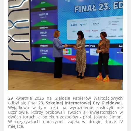
29 kwietnia 2025 na Giełdzie Papierów Wartościowych
odbył się finał
23. Szkolnej Internetowej Gry Giełdowej.
Wyjątkowo w tym roku na wyróżnienie zasłużyli nie
uczniowie, którzy próbowali swoich sił inwestorskich w
dwóch turach, a opiekun zespołów - prof. Jolanta Šimon.
W rozgrywkach nauczycieli zajęła w drugiej turze IV
miejsce.