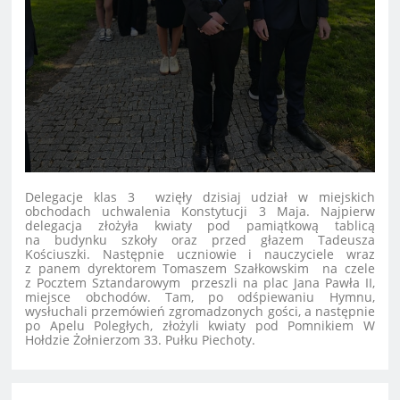
Delegacje klas 3 wzięły dzisiaj udział w miejskich
obchodach uchwalenia Konstytucji 3 Maja. Najpierw
delegacja złożyła kwiaty pod pamiątkową tablicą
na budynku szkoły oraz przed głazem Tadeusza
Kościuszki. Następnie uczniowie i nauczyciele wraz
z panem dyrektorem Tomaszem Szałkowskim na czele
z Pocztem Sztandarowym przeszli na plac Jana Pawła II,
miejsce obchodów. Tam, po odśpiewaniu Hymnu,
wysłuchali przemówień zgromadzonych gości, a następnie
po Apelu Poległych, złożyli kwiaty pod
Pomnikiem W
Hołdzie Żołnierzom 33. Pułku Piechoty.