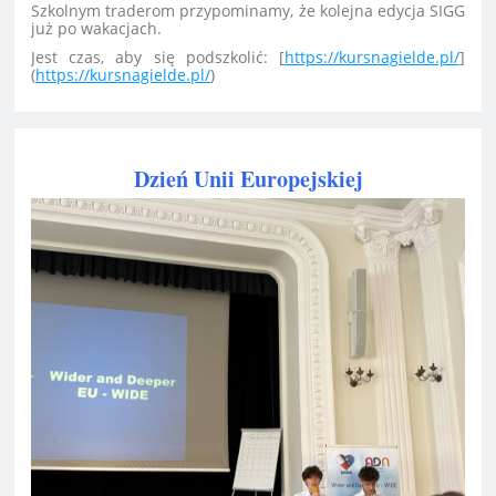
Szkolnym traderom przypominamy, że kolejna edycja SIGG
już po wakacjach.
Jest czas, aby się podszkolić: [
https://kursnagielde.pl/
]
(
https://kursnagielde.pl/
)
Dzień Unii Europejskiej