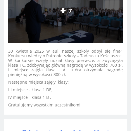
7
30 kwietnia 2025 w auli naszej szkoły odbył się finał
Konkursu wiedzy o Patronie szkoły – Tadeuszu Kościuszce.
W konkursie wzięły udział klasy pierwsze, a zwyciężyła
klasa I C, zdobywając główną nagrodę w wysokości 700 zł.
II miejsce zajęła klasa I A która otrzymała nagrodę
pieniężną w wysokości 300 zł.
Następne miejsca zajęły klasy:
III miejsce - klasa 1 DE,
IV miejsce - klasa 1 B .
Gratulujemy wszystkim uczestnikom!