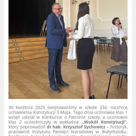
30 kwietnia 2025
świętowaliśmy
w szkole 234. rocznicę
uchwalenia Konstytucji 3 Maja. Tego dnia uczniowie klas 1
wzięli udział w Konkursie o Patronie szkoły, a uczniowie
klas 2 uczestniczyły w wykładzie
„Wokół Konstytucji”,
który poprowadził
dr hab. Krzysztof Sychowicz
– historyk,
pracownik Instytutu Pamięci Narodowej w Białymstoku.