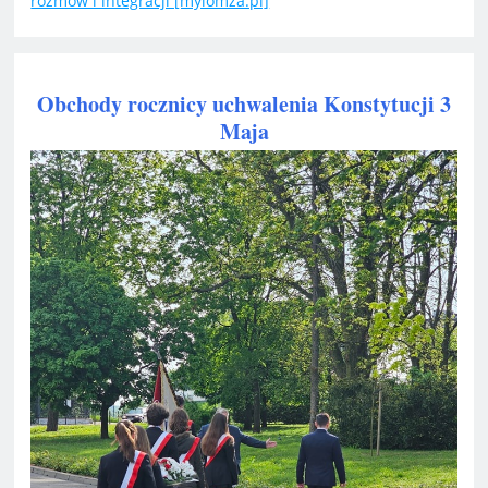
rozmów i integracji [mylomza.pl]
Obchody rocznicy uchwalenia Konstytucji 3
Maja