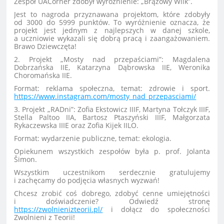
Zespół UACorner zdobył wyróżnienie: „Brązowy Wilk”.
Jest to nagroda przyznawana projektom, które zdobyły
od 3000 do 5999 punktów. To wyróżnienie oznacza, że
projekt jest jednym z najlepszych w danej szkole,
a uczniowie wykazali się dobrą pracą i zaangażowaniem.
Brawo Dziewczęta!
2. Projekt „Mosty nad przepaściami”: Magdalena
Dobrzańska IIE, Katarzyna Dąbrowska IIE, Weronika
Choromańska IIE.
Format: reklama społeczna, temat: zdrowie i sport.
https://www.instagram.com/mosty_nad_przepasciami/
3. Projekt „RADni”: Zofia Ekstowicz IIIF, Martyna Tołczyk IIIF,
Stella Paltoo IIA, Bartosz Ptaszyński IIIF, Małgorzata
Rykaczewska IIIE oraz Zofia Kijek IILO.
Format: wydarzenie publiczne, temat: ekologia.
Opiekunem wszystkich zespołów była p. prof. Jolanta
Šimon.
Wszystkim uczestnikom serdecznie gratulujemy
i zachęcamy do podjęcia własnych wyzwań!
Chcesz zrobić coś dobrego, zdobyć cenne umiejętności
i doświadczenie? Odwiedź stronę
https://zwolnienizteorii.pl/
i dołącz do społeczności
Zwolnieni z Teorii!